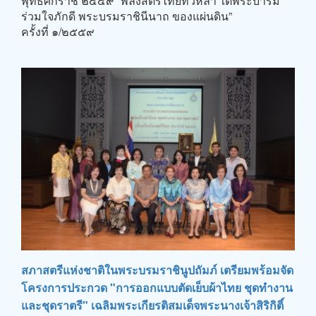
ร่วมใจภักดี พระบรมราชินีนาถ ของแผ่นดิน”
ครั้งที่ ๑/๒๕๕๙
สภาสตรีแห่งชาติในพระบรมราชินูปถัมภ์ เตรียมพร้อมจัด
โครงการประกวด "การออกแบบตัดเย็บผ้าไทย ชุดทำงาน
และชุดราตรี" เฉลิมพระเกียรติสมเด็จพระนางเจ้าสิริกิติ์