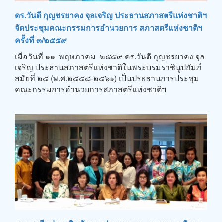
ดร.วันดี กุญชรยาคง จุลเจริญ ประธานสภาสตรีแห่งชาติฯ
จัดประชุมคณะกรรมการอำนวยการ สภาสตรีแห่งชาติฯ
ครั้งที่ ๓/๒๕๕๙
เมื่อวันที่ ๑๑ พฤษภาคม ๒๕๕๙ ดร.วันดี กุญชรยาคง จุล
เจริญ ประธานสภาสตรีแห่งชาติในพระบรมราชินูปถัมภ์
สมัยที่ ๒๕ (พ.ศ.๒๕๕๘-๒๕๖๑) เป็นประธานการประชุม
คณะกรรมการอำนวยการสภาสตรีแห่งชาติฯ