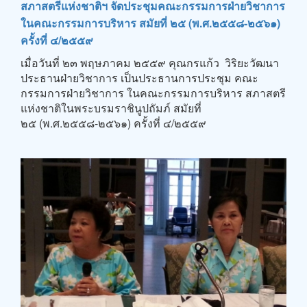
สภาสตรีแห่งชาติฯ จัดประชุมคณะกรรมการฝ่ายวิชาการ
ในคณะกรรมการบริหาร สมัยที่ ๒๕ (พ.ศ.๒๕๕๘-๒๕๖๑)
ครั้งที่ ๔/๒๕๕๙
เมื่อวันที่ ๒๓ พฤษภาคม ๒๕๕๙ คุณกรแก้ว วิริยะวัฒนา
ประธานฝ่ายวิชาการ เป็นประธานการประชุม คณะ
กรรมการฝ่ายวิชาการ ในคณะกรรมการบริหาร สภาสตรี
แห่งชาติในพระบรมราชินูปถัมภ์ สมัยที่
๒๕ (พ.ศ.๒๕๕๘-๒๕๖๑) ครั้งที่ ๔/๒๕๕๙