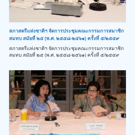
สภาสตรีแห่งชาติฯ จัดการประชุมคณะกรรมการสมาชิก
สมทบ สมัยที่ ๒๕ (พ.ศ. ๒๕๕๘-๒๕๖๑) ครั้งที่ ๕/๒๕๕๙
สภาสตรีแห่งชาติฯ จัดการประชุมคณะกรรมการสมาชิก
สมทบ สมัยที่ ๒๕ (พ.ศ. ๒๕๕๘-๒๕๖๑) ครั้งที่ ๕/๒๕๕๙