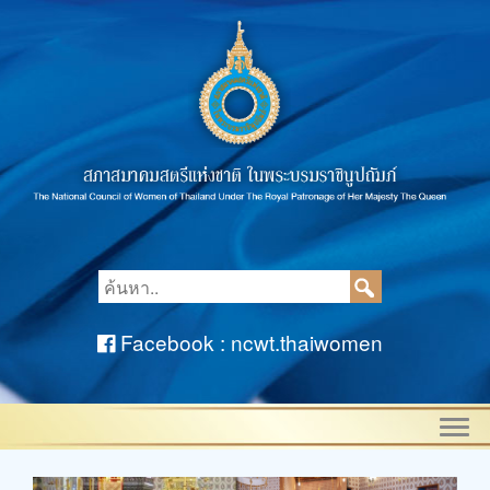
Facebook : ncwt.thaiwomen
Togg
navi