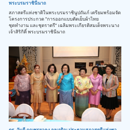
พระบรมราชินีนาถ
สภาสตรีแห่งชาติในพระบรมราชินูปถัมภ์ เตรียมพร้อมจัด
โครงการประกวด "การออกแบบตัดเย็บผ้าไทย
ชุดทำงาน และชุดราตรี" เฉลิมพระเกียรติสมเด็จพระนาง
เจ้าสิริกิติ์ พระบรมราชินีนาถ
ดร. วันดี กุญชรยาคง จุลเจริญ ประธานสภาสตรีแห่งชา