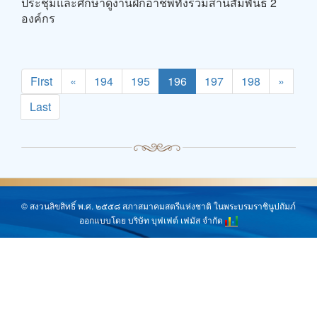
ประชุมและศึกษาดูงานฝึกอาชีพทั้งร่วมสานสัมพันธ์ 2
องค์กร
First
«
194
195
196
197
198
»
Last
© สงวนลิขสิทธิ์ พ.ศ. ๒๕๕๘ สภาสมาคมสตรีแห่งชาติ ในพระบรมราชินูปถัมภ์
ออกแบบโดย บริษัท บุฟเฟต์ เฟมัส จำกัด