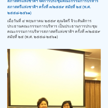
สภาสตรีแห่งชาติฯ จัดการประชุมคณะกรรมการบริหาร
สภาสตรีแห่งชาติฯ ครั้งที่ ๓/๒๕๕๙ สมัยที่ ๒๕ (พ.ศ.
๒๕๕๘-๒๕๖๑)
เมื่อวันที่ ๔ พฤษภาคม ๒๕๕๙ คุณจิตรี จิวะสันติการ
ประธานคณะกรรมการบริหาร เป็นประธานการประชุม
คณะกรรมการบริหารสภาสตรีแห่งชาติฯ ครั้งที่ ๓/๒๕๕๙
สมัยที่ ๒๕ (พ.ศ. ๒๕๕๘-๒๕๖๑)