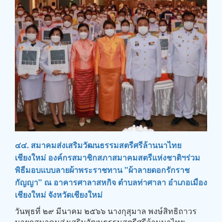
๔๔. สมาคมส่งเสริมวัฒนธรรมสตรีศรีล้านนาไทย
เชียงใหม่ องค์กรสมาชิกสภาสมาคมสตรีแห่งชาติฯร่วม
พิธีมอบแบบลายผ้าพระราชทาน "ผ้าลายดอกรักราช
กัญญา" ณ อาคารศาลาสหกิจ ตำบลท่าศาลา อำเภอเมือง
เชียงใหม่ จังหวัดเชียงใหม่
วันพุธที่ ๒๙ มีนาคม ๒๕๖๖ นางกุสุมาล พงษ์สิทธิถาวร
นายกสมาคมส่งเสริมวัฒนธรรมสตรีศรีล้านนาไทย