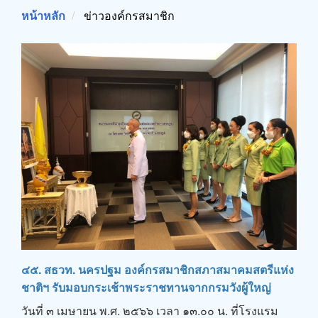
หน้าหลัก
ข่าวองค์กรสมาชิก
๔๕. สธวท. นครปฐม องค์กรสมาชิกสภาสมาคมสตรีแห่ง
ชาติฯ รับมอบกระเช้าพระราชทานจากกรมวังผู้ใหญ่
วันที่ ๓ เมษายน พ.ศ. ๒๕๖๖ เวลา ๑๓.๐๐ น. ที่โรงแรม