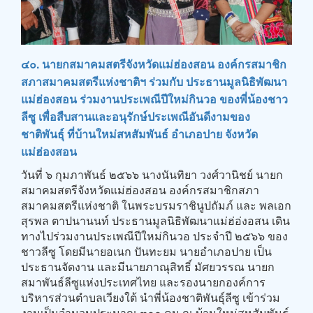
๔๐. นายกสมาคมสตรีจังหวัดแม่ฮ่องสอน องค์กรสมาชิก
สภาสมาคมสตรีแห่งชาติฯ ร่วมกับ ประธานมูลนิธิพัฒนา
แม่ฮ่องสอน ร่วมงานประเพณีปีใหม่กินวอ ของพี่น้องชาว
ลีซู เพื่อสืบสานและอนุรักษ์ประเพณีอันดีงามของ
ชาติพันธุ์ ที่บ้านใหม่สหสัมพันธ์ อำเภอปาย จังหวัด
แม่ฮ่องสอน
วันที่ ๖ กุมภาพันธ์ ๒๕๖๖ นางนันทิยา วงศ์วานิชย์ นายก
สมาคมสตรีจังหวัดแม่ฮ่องสอน องค์กรสมาชิกสภา
สมาคมสตรีแห่งชาติ ในพระบรมราชินูปถัมภ์ และ พลเอก
สุรพล ตาปนานนท์ ประธานมูลนิธิพัฒนาแม่ฮ่อ่งอสน เดิน
ทางไปร่วมงานประเพณีปีใหม่กินวอ ประจำปี ๒๕๖๖ ของ
ชาวลีซู โดยมีนายอเนก ปันทะยม นายอำเภอปาย เป็น
ประธานจัดงาน และมีนายภาณุสิทธิ์ มัศยวรรณ นายก
สมาพันธ์ลีซูแห่งประเทศไทย และรองนายกองค์การ
บริหารส่วนตำบลเวียงใต้ นำพี่น้องชาติพันธุ์ลีซู เข้าร่วม
งานเป็นจำนวนประมาณ ๓๐๐ คน ณ บ้านใหม่สหสัมพันธุ์