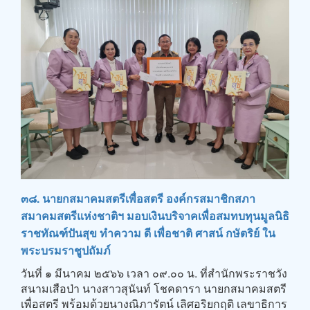
๓๘. นายกสมาคมสตรีเพื่อสตรี องค์กรสมาชิกสภา
สมาคมสตรีแห่งชาติฯ มอบเงินบริจาคเพื่อสมทบทุนมูลนิธิ
ราชทัณฑ์ปันสุข ทำความ ดี เพื่อชาติ ศาสน์ กษัตริย์ ใน
พระบรมราชูปถัมภ์
วันที่ ๑ มีนาคม ๒๕๖๖ เวลา ๐๙.๐๐ น. ที่สำนักพระราชวัง
สนามเสือป่า นางสาวสุนันท์ โชคดารา นายกสมาคมสตรี
เพื่อสตรี พร้อมด้วยนางณิภารัตน์ เลิศอริยกฤติ เลขาธิการ