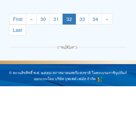
First
«
30
31
32
33
34
»
Last
© สงวนลิขสิทธิ์ พ.ศ. ๒๕๕๘ สภาสมาคมสตรีแห่งชาติ ในพระบรมราชินูปถัมภ์
ออกแบบโดย บริษัท บุฟเฟต์ เฟมัส จำกัด