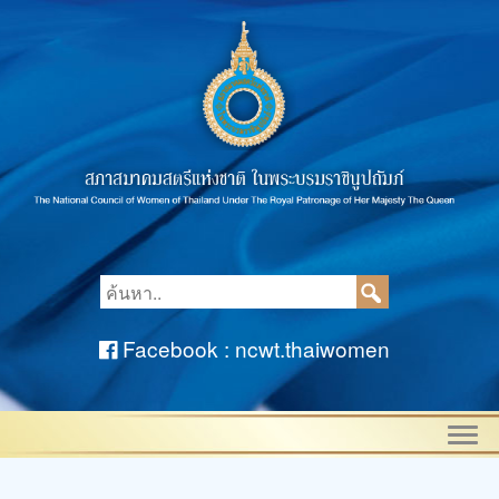
Facebook : ncwt.thaiwomen
Togg
navi