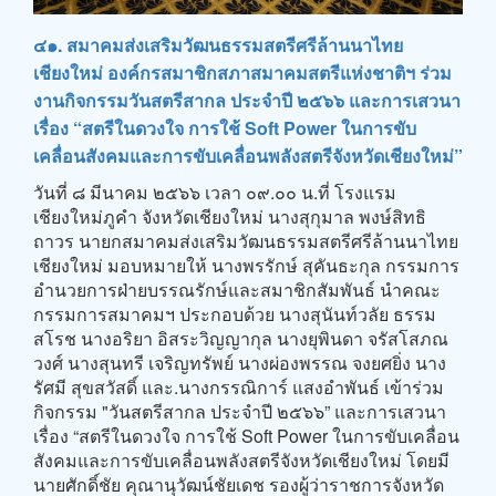
๔๑. สมาคมส่งเสริมวัฒนธรรมสตรีศรีล้านนาไทย
เชียงใหม่ องค์กรสมาชิกสภาสมาคมสตรีแห่งชาติฯ ร่วม
งานกิจกรรมวันสตรีสากล ประจำปี ๒๕๖๖ และการเสวนา
เรื่อง “สตรีในดวงใจ การใช้ Soft Power ในการขับ
เคลื่อนสังคมและการขับเคลื่อนพลังสตรีจังหวัดเชียงใหม่”
วันที่ ๘ มีนาคม ๒๕๖๖ เวลา ๐๙.๐๐ น.ที่ โรงแรม
เชียงใหม่ภูคำ จังหวัดเชียงใหม่ นางสุกุมาล พงษ์สิทธิ
ถาวร นายกสมาคมส่งเสริมวัฒนธรรมสตรีศรีล้านนาไทย
เชียงใหม่ มอบหมายให้ นางพรรักษ์ สุคันธะกุล กรรมการ
อำนวยการฝ่ายบรรณรักษ์และสมาชิกสัมพันธ์ นำคณะ
กรรมการสมาคมฯ ประกอบด้วย นางสุนันท์วลัย ธรรม
สโรช นางอริยา อิสระวิญญากุล นางยุพินดา จรัสโสภณ
วงศ์ นางสุนทรี เจริญทรัพย์ นางผ่องพรรณ จงยศยิ่ง นาง
รัศมี สุขสวัสดิ์ และ.นางกรรณิการ์ แสงอำพันธ์ เข้าร่วม
กิจกรรม "วันสตรีสากล ประจำปี ๒๕๖๖” และการเสวนา
เรื่อง “สตรีในดวงใจ การใช้ Soft Power ในการขับเคลื่อน
สังคมและการขับเคลื่อนพลังสตรีจังหวัดเชียงใหม่ โดยมี
นายศักดิ์ชัย คุณานุวัฒน์ชัยเดช รองผู้ว่าราชการจังหวัด