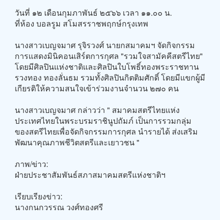
วันที่ ๑๒ เดือนกุมภาพันธ์ ๒๕๖๖ เวลา ๑๑.๐๐ น.
ที่ห้อง บอลรูม สโมสรราชพฤกษ์กรุงเทพ
นางสาวเบญจมาศ รุจิรวงศ์ นายกสมาคมฯ จัดกิจกรรม
การแสดงมินิคอนเสิร์ตการกุศล "รวมใจสามัคคีสตรีไทย"
โดยมีศิลปินแห่งชาติและศิลปินใบโพธิ์ทองพระราชทาน
รวงทอง ทองลั่นธม รวมทั้งศิลปินกิตติมศักดิ์ โดยมีแขกผู้มี
เกียรติให้ความสนใจเข้าร่วมงานจำนวน ๒๗๐ คน
นางสาวเบญจมาศ กล่าวว่า " สมาคมสตรีไทยแห่ง
ประเทศไทยในพระบรมราชินูปถัมภ์ เป็นการรวมกลุ่ม
ของสตรีไทยเพื่อจัดกิจกรรมการกุศล นำรายได้ ส่งเสริม
พัฒนาคุณภาพชีวิตสตรีและเยาวชน "
ภาพ/ข่าว:
ฝ่ายประชาสัมพันธ์สภาสมาคมสตรีแห่งชาติฯ
เรียบเรียงข่าว:
นางกนกวรรณ วงศ์ทองศรี