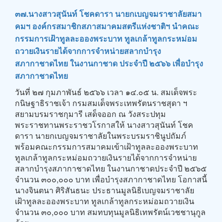
๓๗.นางสาวสุนันท์ โชคดารา นายกเบญจมราชาลัยสมา
คมฯ องค์กรสมาชิกสภาสมาคมสตรีแห่งชาติฯ นำคณะ
กรรมการเฝ้าทูลละอองพระบาท ทูลเกล้าทูลกระหม่อม
ถวายเงินรายได้จากการจำหน่ายสลากบำรุง
สภากาชาดไทย ในงานกาชาด ประจำปี ๒๕๖๖ เพื่อบำรุง
สภากาชาดไทย
วันที่ ๒๗ กุมภาพันธ์ ๒๕๖๖ เวลา ๑๔.๐๕ น. สมเด็จพระ
กนิษฐาธิราชเจ้า กรมสมเด็จพระเทพรัตนราชสุดา ฯ
สยามบรมราชกุมารี เสด็จออก ณ วังสระปทุม
พระราชทานพระราชวโรกาสให้ นางสาวสุนันท์ โชค
ดารา นายกเบญจมราชาลัยในพระบรมราชินูปถัมภ์
พร้อมคณะกรรมการสมาคมเข้าเฝ้าทูลละอองพระบาท
ทูลเกล้าทูลกระหม่อมถวายเงินรายได้จากการจำหน่าย
สลากบำรุงสภากาชาดไทย ในงานกาชาดประจำปี ๒๕๖๕
จำนวน ๓๐๐,๐๐๐ บาท เพื่อบำรุงสภากาชาดไทย โอกาสนี้
นางจินตนา ศิริสันธนะ ประธานมูลนิธิเบญจมราชาลัย
เฝ้าทูลละอองพระบาท ทูลเกล้าทูลกระหม่อมถวายเงิน
จำนวน ๓๐,๐๐๐ บาท สมทบทุนมูลนิธิเทพรัตน์เวชชานุกูล