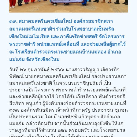
๓๙. สมาคมสตรีนครเชียงใหม่ องค์กรสมาชิกสภา
สมาคมสตรีแห่งชาติฯ ร่วมกับโรงพยาบาลเซ็นทรัล
เชียงใหม่เมโมเรียล และภาคีเครือข่ายสตรี จัดโครงการ
พระราชดำริ หน่วยแพทย์เคลื่อนที่ และช่วยเหลือผู้ยากไร้
ณ โรงเรียนตำรวจตระเวนชายแดนบ้านแม่ลอง อำเภอ
แม่แจ่ม จังหวัดเชียงใหม
วันที่ ๒๖ กุมภาพันธ์ ๒๕๖๖ นางสาววรัญญา เลิศวรกิจ
พิพัฒน์ นายกสมาคมสตรีนครเชียงใหม่ รองประธานสภา
สมาคมสตรีแห่งชาติ ในพระบรมราชินูปถัมภ์ เป็น
ประธานเปิดโครงการ พระราชดำริ หน่วยแพทย์เคลื่อนที่
และช่วยเหลือผู้ยากไร้ โดยได้รับเกียรติจาก พันตำรวจตรี
ธีรภัทร หนูแก้ว ผู้บังคับกองร้อยตำรวจตระเวนชายแดนที่
๓๓๗ องค์กรพันธมิตร เจ้าหน้าที่ภาครัฐ ประชาชน ชุมชน
เป็นประธานร่วม โดยมี นายชัชช์ แก้วบุตร ปลัดอำเภอ
แม่แจ่ม กล่าวต้อนรับ จากนั้นร่วมกันมอบถุงยังชีพให้แก่
ราษฎรที่ยากไร้จำนวน ๒๒๖ ครอบครัว และโรงพยาบาล
เซ็นทรัลเชียงใหม่เมโมเรียล ให้บริการหน่วยแพทย์