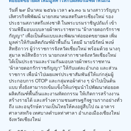
ต่อยอดขยายผล เพิ่มมูลค่าให้กับผลิตภัณฑ์ผ้าพื้นถิ่น
วันที่ ๒๙ มีนาคม ๒๕๖๖ เวลา ๑๖.๓๐ น นางสาววรัญญา
เลิศวรกิจพิพัฒน์ นายกสมาคมสตรีนครเชียงใหม่ รอง
ประธานสภาสตรีแห่งชาติ ในพระบรมราชินูปถัมภ์ เข้า
ร่วมพิธีมอบแบบลายผ้าพระราชทาน "ผ้าลายดอกรักราช
กัญญา" เพื่อเป็นต้นแบบและพัฒนาต่อยอดขยายผล เพิ่ม
มูลค่าให้กับผลิตภัณฑ์ผ้าพื้นถิ่น โดยมี นายนิรัตน์ พงษ์
สิทธิถาวร ผู้ว่าราชการจังหวัดเชียงใหม่ พร้อมด้วย นางกุ
สุมาล พง์สิทธิถาวร นายกเหล่ากาชาดจังหวัดเชียงใหม่
ได้เป็นประธานและร่วมกันมอบลายผ้าพระราชทาน
“ผ้าลายดอกรักราชกัญญา” ให้กับแต่ละอำเภอ และส่วน
ราชการ เพื่อนำไปเผยแพร่ประชาสัมพันธ์ให้แก่กลุ่มผู้
ประกอบการ OTOP และกลุ่มทอผ้าต่าง ๆ นำไปเป็นต้น
แบบ ทั้งยังสามารถเข้มแข็งให้แก่ชุมนำไปพัฒนาต่อยอด
ผลิตภัณฑ์พื้นถิ่นและงานหัตถกรรม ให้เกิดการสร้างงาน
สร้างรายได้ และสร้างความชนเศรษฐกิจฐานรากอย่างทั่ว
ถึง และอนุรักษ์ความเป็นไทยให้คงอยู่สืบไป ณ อาคาร
ศาลาสหกิจ เทศบาลตำบลท่าศาลา อำเภอเมืองเชียงใหม่
จังหวัดเชียงใหม่