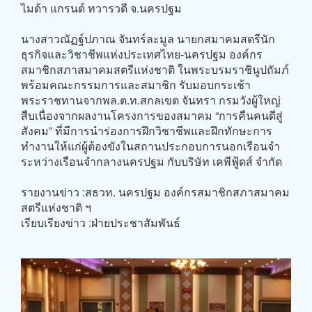
ไมด้า แกรนด์ ทวารวดี จ.นครปฐม
นางสาวณัฏฐ์ปภาณ จันทร์ละมูล นายกสมาคมสตรีนัก
ธุรกิจและวิชาชีพแห่งประเทศไทย-นครปฐม องค์กร
สมาชิกสภาสมาคมสตรีแห่งชาติ ในพระบรมราชินูปถัมภ์
พร้อมคณะกรรมการและสมาชิก รับมอบกระเช้า
พระราชทานจากพล.ต.ท.สกลเขต จันทรา กรมวังผู้ใหญ่
สืบเนื่องจากผลงานโครงการของสมาคม “การคืนคนดีสู่
สังคม” ที่มีการนำร่องการฝึกวิชาชีพและฝึกทักษะการ
ทำงานให้แก่ผู้ต้องขังในสถานประกอบการนอกเรือนจำ
ระหว่างเรือนจำกลางนครปฐม กับบริษัท เคพีฟู้ดส์ จำกัด
รายงานข่าว :สธวท. นครปฐม องค์กรสมาชิกสภาสมาคม
สตรีแห่งชาติ ฯ
เรียบเรียงข่าว :ฝ่ายประชาสัมพันธ์