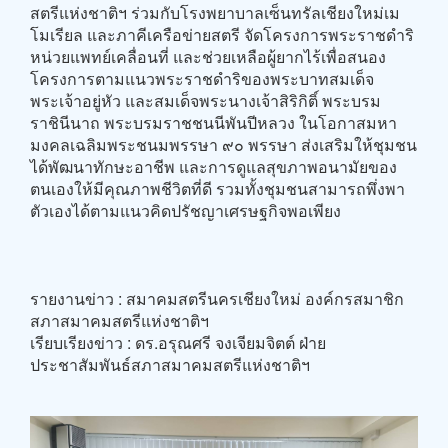
สตรีแห่งชาติฯ ร่วมกับโรงพยาบาลเซ็นทรัลเชียงใหม่เม
โมเรียล และภาคีเครือข่ายสตรี จัดโครงการพระราชดำริ
หน่วยแพทย์เคลื่อนที่ และช่วยเหลือผู้ยากไร้เพื่อสนอง
โครงการตามแนวพระราชดำริของพระบาทสมเด็จ
พระเจ้าอยู่หัว และสมเด็จพระนางเจ้าสิริกิติ์ พระบรม
ราชินีนาถ พระบรมราชชนนีพันปีหลวง ในโอกาสมหา
มงคลเฉลิมพระชนมพรรษา ๙๐ พรรษา ส่งเสริมให้ชุมชน
ได้พัฒนาทักษะอาชีพ และการดูแลสุขภาพอนามัยของ
ตนเองให้มีคุณภาพชีวิตที่ดี รวมทั้งชุมชนสามารถพึ่งพา
ตัวเองได้ตามแนวคิดปรัชญาเศรษฐกิจพอเพียง
รายงานข่าว : สมาคมสตรีนครเชียงใหม่ องค์กรสมาชิก
สภาสมาคมสตรีแห่งชาติฯ
เรียบเรียงข่าว : ดร.อรุณศรี จงเจียมจิตต์ ฝ่าย
ประชาสัมพันธ์สภาสมาคมสตรีแห่งชาติฯ