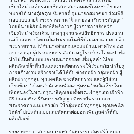
เชียงใหม่ องค์กรสมาชิกสภาสมาคมสตรีแห่งชาติฯ มอบ
หมายให้ นางรุ่งอรุณ ชัยสวัสดิ์ อุปนายกสมาคมฯ ร่วมพิธี
มอบแบบลายผ้าพระราชทาน "ผ้าลายดอกรักราชกัญญา"
โดยมีนายนิรัตน์ พงษ์สิทธิถาวร ผู้ว่าราชการจังหวัด
เชียงใหม่ พร้อมด้วย นางกุสุมาล พงษ์สิทธิถาวร ประธาน
แม่บ้านมหาดไทย เป็นประธานในพิธีร่วมมอบแบบลายผ้า
พระราชทาน ให้กับนายอำเภอและแม่บ้านมหาดไทย ๒๕
อำเภอ กลุ่มผู้ประกอบการ ศิลปิน ครูโรงเรียน โอทอป เพื่อ
นำไปเป็นต้นแบบและพัฒนาต่อยอด เพิ่มมูลค่าให้กับ
ผลิตภัณฑ์ผ้าพื้นถิ่นและงานหัตถกรรมให้ร่วมสมัย นำไปสู่
การสร้างงาน สร้างรายได้ ให้กับ ช่างทอผ้า กลุ่มทอผ้า ผู้
ผลิตผ้า ทุกกลุ่ม ทุกเทคนิค ช่างหัตถกรรม และผู้มีส่วน
เกี่ยวข้อง จัดโดยสำนักงานพัฒนาชุมชนจังหวัดเชียงใหม่
เพื่อสนองในพระกรุณาธิคุณสมเด็จพระเจ้าลูกเธอ เจ้าฟ้า
สิริวัณณวรีนารีรัตนราชกัญญา ที่ทรงมีพระเมตตา
พระราชทานแบบลายผ้า ให้กลุ่มทอผ้าทุกกลุ่ม ทุกเทคนิค
ได้นำไปเป็นต้นแบบและพัฒนาต่อยอด เพิ่มมูลค่าให้กับ
ผลิตภัณฑ์
รายงานข่าว : สมาคมส่งเสริมวัฒนธรรมสตรีศรีล้านนา