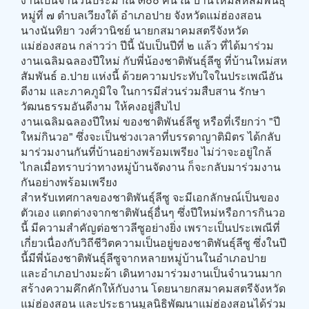
หมู่ที่ ๗ ตำบลเวียงใต้ อำเภอปาย จังหวัดแม่ฮ่องสอน
นางนันทิยา วงศ์วานิชย์ นายกสมาคมสตรีจังหวัด
แม่ฮ่องสอน กล่าวว่า ปีนี้ นับเป็นปีที่ ๒ แล้ว ที่ได้มาร่วม
งานเฉลิมฉลองปีใหม่ กับพี่น้องชาติพันธุ์ลีซู ที่บ้านใหม่สห
สัมพันธ์ อ.ปาย แห่งนี้ ด้วยความประทับใจในประเพณีอัน
ดีงาม และภาคภูมิใจ ในการมีส่วนร่วมสืบสาน รักษา
วัฒนธรรมอันดีงาม ให้คงอยู่สืบไป
งานเฉลิมฉลองปีใหม่ ของชาติพันธ์ลีซู หรือที่เรียกว่า "ปี
ใหม่กินวอ" ซึ่งจะเป็นช่วงเวลาที่บรรดาญาติมิตร ได้กลับ
มาร่วมงานกันที่บ้านอย่างพร้อมเพรียง ไม่ว่าจะอยู่ใกล้
ไกลเมื่อทราบว่าทางหมู่บ้านจัดงาน ก็จะกลับมาร่วมงาน
กันอย่างพร้อมเพรียง
สำหรับเทศกาลของชาติพันธุ์ลีซู จะมีเอกลักษณ์เป็นของ
ตัวเอง แตกต่างจากชาติพันธุ์อื่นๆ ซึ่งปีใหม่หรือการกินวอ
นี้ มีความสำคัญต่อชาวลีซูอย่างยิ่ง เพราะเป็นประเพณีที่
เกี่ยวเนื่องกับวิถีชีวิตความเป็นอยู่ของชาติพันธุ์ลีซู ซึ่งในปี
นี้มีพี่น้องชาติพันธุ์ลีซูจากหลายหมู่บ้านในอำเภอปาย
และอำเภอปางมะผ้า เดินทางมาร่วมงานเป็นจำนวนมาก
สร้างความคึกคักให้กับงาน โดยนายกสมาคมสตรีจังหวัด
แม่ฮ่องสอน และประธานมูลนิธิพัฒนาแม่ฮ่องสอนได้ร่วม