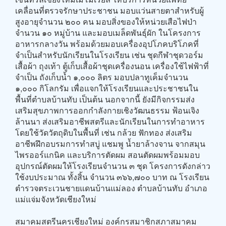
เคลื่อนที่ตรวจรักษาประชาชน มอบแว่นสายตาสำหรับผู้
สูงอายุจำนวน ๒๐๐ คน มอบสิ่งของให้หน่วยเสือไฟป่า
จำนวน ๑๐ หมู่บ้าน และมอบเมล็ดพันธุ์ผัก ในโครงการ
อาหารกลางวัน พร้อมด้วยมอบเครื่องอุปโภคบริโภคที่
จำเป็นสำหรับนักเรียนในโรงเรียน เช่น ชุดกีฬาชุดวอร์ม
เสื้อผ้า ถุงเท้า ตู้เก็บเสื้อผ้าชุดเครื่องนอน เครื่องใช้ไฟฟ้าที่
จำเป็น ถังเก็บน้ำ ๑,๐๐๐ ลิตร มอบปลาทูเค็มจำนวน
๑,๐๐๐ กิโลกรัม เพื่อแจกให้โรงเรียนและประชาชนใน
พื้นที่ตำบลบ้านทับ เป็นต้น นอกจากนี้ ยังมีกิจกรรมส่ง
เสริมสุขภาพการออกกำลังกายเชิงวัฒนธรรม ฟ้อนเจิง
ล้านนา ส่งเสริมอาชีพสตรีและนักเรียนในการทำอาหาร
โดยใช้วัดวัตถุดิบในพื้นที่ เช่น กล้วย ฟักทอง ส่งเสริม
อาชีพฝึกอบรมการทำสบู่ แชมพู น้ำยาล้างจาน จากสมุน
ไพรออร์แกนิค และบริการตัดผม สอนตัดผมพร้อมมอบ
อุปกรณ์ตัดผมให้โรงเรียนจำนวน ๓ ชุด โครงการดังกล่าว
ใช้งบประมาณ ทั้งสิ้น จำนวน ๓๖๖,๗๐๐ บาท ณ โรงเรียน
ตำรวจตระเวนชายแดนบ้านแม่ลอง ตำบลบ้านทับ อำเภอ
แม่แจ่มจังหวัดเชียงใหม่
สมาคมสตรีนครเชียงใหม่ องค์กรสมาชิกสภาสมาคม