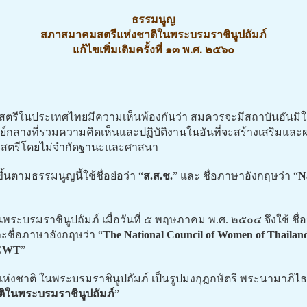
ธรรมนูญ
สภาสมาคมสตรีแห่งชาติในพระบรมราชินูปถัมภ์
แก้ไขเพิ่มเติมครั้งที่ ๑๓ พ.ศ. ๒๕๖๐
ในประเทศไทยมีความเห็นพ้องกันว่า สมควรจะมีสถาบันอันมิใช่
ูนย์กลางที่รวมความคิดเห็นและปฏิบัติงานในอันที่จะสร้างเสริมและผ
่งสตรีโดยไม่จำกัดฐานะและศาสนา
ขึ้นตามธรรมนูญนี้ใช้ชื่อย่อว่า “
ส.ส.ช.
” และ ชื่อภาษาอังกฤษว่า “
N
บรมราชินูปถัมภ์ เมื่อวันที่ ๕ พฤษภาคม พ.ศ. ๒๕๐๔ จึงใช้ ชื่อว
ละชื่อภาษาอังกฤษว่า “
The National Council of Women of Thailan
CWT
”
าติ ในพระบรมราชินูปถัมภ์ เป็นรูปมงกุฎกษัตรี พระนามาภิไธย
ิในพระบรมราชินูปถัมภ์
”