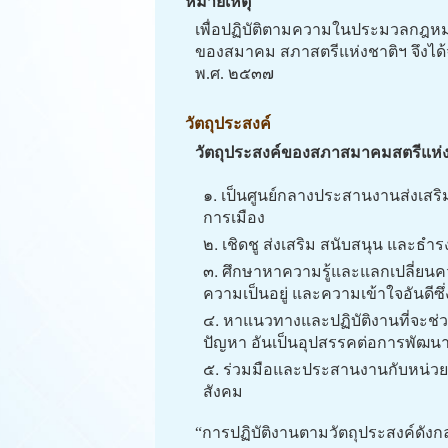
หมายเหตุ
เพื่อปฏิบัติตามความในประมวลกฎหมา
ของสมาคม สภาสตรีแห่งชาติฯ จึงได้จด
พ.ศ. ๒๕๓๗
วัตถุประสงค์
วัตถุประสงค์ของสภาสมาคมสตรีแห่ง
๑. เป็นศูนย์กลางประสานงานส่งเสริ
การเมือง
๒. เชิดชู ส่งเสริม สนับสนุน และธ
๓. ศึกษาหาความรู้และแลกเปลี่ยนค
ความเป็นอยู่ และความเข้าใจอันดีซ
๔. หาแนวทางและปฏิบัติงานที่จะช
ปัญหา อันเป็นอุปสรรคต่อการพัฒนา 
๕. ร่วมมือและประสานงานกับหน่วย
สังคม
“การปฏิบัติงานตามวัตถุประสงค์ดังก