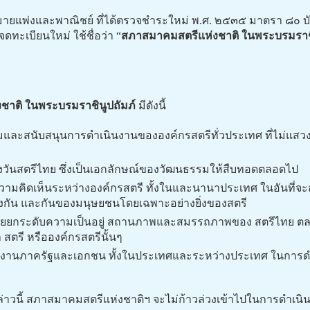
ยแพ่งและพาณิชย์ ที่ได้ตรวจชำระใหม่ พ.ศ. ๒๕๓๕ มาตรา ๘๐ บัญ
ทะเบียนใหม่ ใช้ชื่อว่า “
สภาสมาคมสตรีแห่งชาติ ในพระบรมราชิ
ชาติ ในพระบรมราชินูปถัมภ์
มีดังนี้
มและสนับสนุนการดำเนินงานขององค์กรสตรีทั่วประเทศ ที่ไม่แสวงห
ำรงวันสตรีไทย ซึ่งเป็นเอกลักษณ์ของวัฒนธรรมให้สืบทอดตลอดไป
วามคิดเห็นระหว่างองค์กรสตรี ทั้งในและนานาประเทศ ในอันที่จะส
ึ่งกัน และกันของมนุษยชนโดยเฉพาะอย่างยิ่งของสตรี
่วยยกระดับความเป็นอยู่ สถานภาพและสมรรถภาพของ สตรีไทย ต
สตรี หรือองค์กรสตรีนั้นๆ
งานภาครัฐและเอกชน ทั้งในประเทศและระหว่างประเทศ ในการดำเ
ล่าวนี้ สภาสมาคมสตรีแห่งชาติฯ จะไม่ก้าวล่วงเข้าไปในการดำเนิ